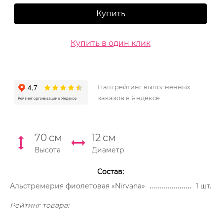
Купить
Купить в один клик
Наш рейтинг выполненных
заказов в Яндексе
70
см
12
см
Высота
Диаметр
Состав:
Альстремерия фиолетовая «Nirvana»
1 шт.
Рейтинг товара: