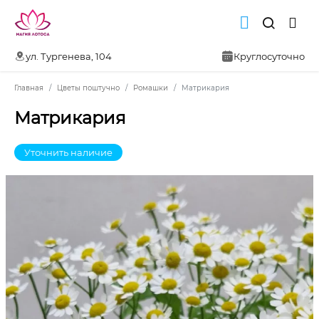
ул. Тургенева, 104
Круглосуточно
Главная
Цветы поштучно
Ромашки
Матрикария
Матрикария
Уточнить наличие