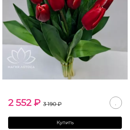
2 552
₽
3 190
₽
Купить