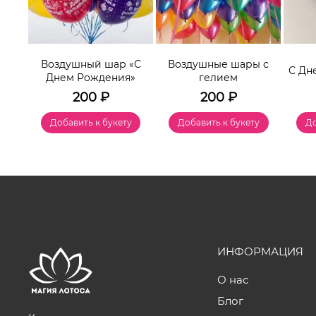
Воздушный шар «С
Воздушные шары с
 №2
С Дн
Днем Рождения»
гелием
200
₽
200
₽
у
Добавить к букету
Добавить к букету
До
ИНФОРМАЦИЯ
О нас
Блог