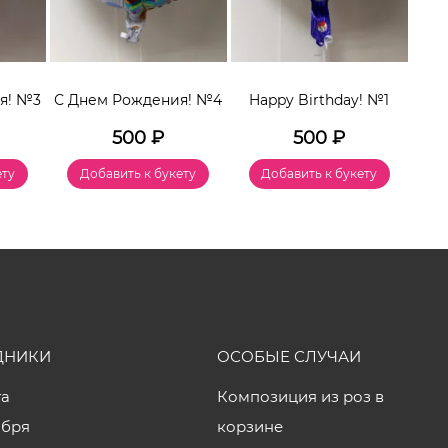
я! №3
С Днем Рождения! №4
Happy Birthday! №1
Ha
500
₽
500
₽
ету
Добавить к букету
Добавить к букету
ДНИКИ
ОСОБЫЕ СЛУЧАИ
та
Композиция из роз в
ября
корзине