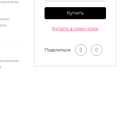
олучателю
Купить
можно
тапе
Купить в один клик
Поделиться:
полненных
е