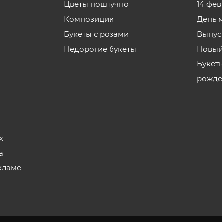
Цветы поштучно
14 фе
Композиции
День 
Букеты с розами
Выпус
Недорогие букеты
Новый
Букет
рожде
х
а
кламе