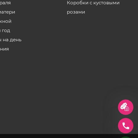
враля
Коробки с кустовыми
матери
розами
кной
 год
ы на день
ния