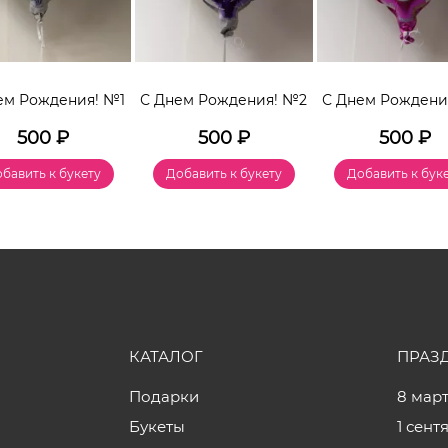
ем Рождения! №1
С Днем Рождения! №2
С Днем Рождени
500
₽
500
₽
500
₽
бавить к букету
Добавить к букету
Добавить к бук
КАТАЛОГ
ПРАЗ
Подарки
8 мар
Букеты
1 сент